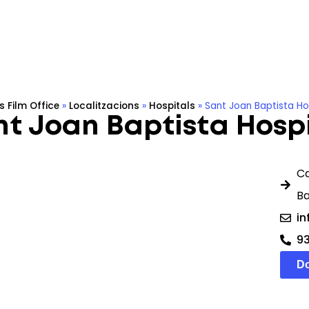
tions
qFilming in Sitges
Film Archive
Eco-producti
s Film Office
»
Localitzacions
»
Hospitals
»
Sant Joan Baptista Ho
t Joan Baptista Hosp
Ca
B
in
93
Do