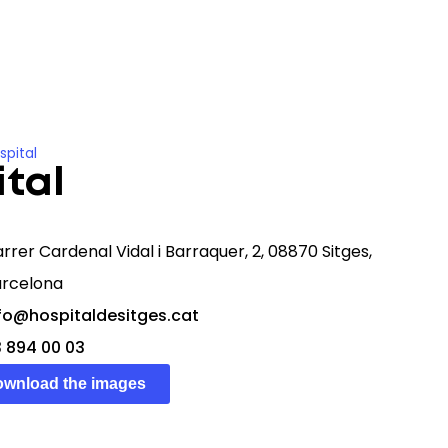
on
News
EN
spital
ital
rrer Cardenal Vidal i Barraquer, 2, 08870 Sitges,
arcelona
fo@hospitaldesitges.cat
 894 00 03
wnload the images