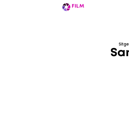
Discover us
Loca
Sitge
San