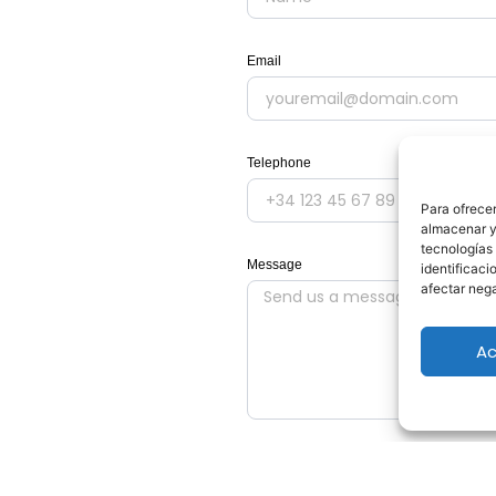
Email
Telephone
Para ofrecer
almacenar y/
tecnologías
Message
identificaci
afectar nega
Ac
I have read and accept the
p