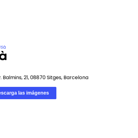
cción
Actualidad
ES
tià
ià
. Balmins, 21, 08870 Sitges, Barcelona
scarga las imágenes