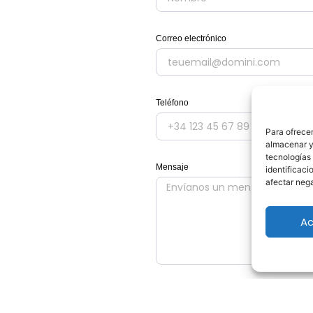
Correo electrónico
Teléfono
Para ofrecer
almacenar y/
tecnologías
Mensaje
identificaci
afectar nega
Ac
He leído y acepto la
política