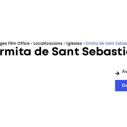
calizaciones
Rodar en Sitges
Filmoteca
Eco-produ
tges Film Office
»
Localitzacions
»
Iglesias
»
Ermita de Sant Sebas
rmita de Sant Sebast
Av
De