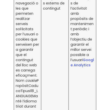
navegació o
s externs de
s de
les que
contingut
l’activitat
permeten
amb
realitzar
propòsits de
serveis
mantenimen
sol·licitats
t periòdic i
per l’usuari o
amb
cookies que
l’objectiu de
serveixen per
garantir el
a garantir
millor servei
que el
possible a
contingut
l’usuari
Googl
del lloc web
e Analytics
es carrega
eficaçment.
Nom
cookie
P
ropòsitCadu
caTipusI18_L
ANGUAGEMa
nté l’idioma
triat durant