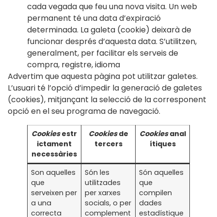
cada vegada que feu una nova visita. Un web
permanent té una data d’expiració
determinada. La galeta (cookie) deixarà de
funcionar després d’aquesta data. S’utilitzen,
generalment, per facilitar els serveis de
compra, registre, idioma
Advertim que aquesta pàgina pot utilitzar galetes.
L’usuari té l’opció d’impedir la generació de galetes
(cookies), mitjançant la selecció de la corresponent
opció en el seu programa de navegació.
Cookies
estr
Cookies
de
Cookies
anal
ictament
tercers
ítiques
necessàries
Son aquelles
Són les
Són aquelles
que
utilitzades
que
serveixen per
per xarxes
compilen
a una
socials, o per
dades
correcta
complement
estadístique