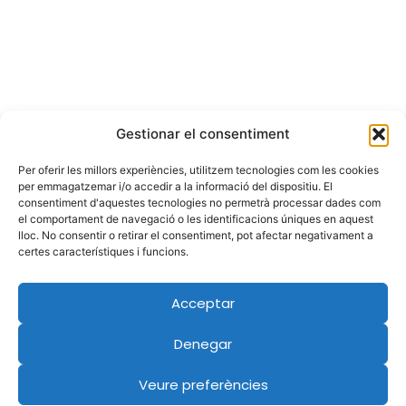
Gestionar el consentiment
Membres de
Per oferir les millors experiències, utilitzem tecnologies com les cookies
per emmagatzemar i/o accedir a la informació del dispositiu. El
consentiment d'aquestes tecnologies no permetrà processar dades com
el comportament de navegació o les identificacions úniques en aquest
Amb el suport de
lloc. No consentir o retirar el consentiment, pot afectar negativament a
certes característiques i funcions.
Acceptar
Denegar
Veure preferències
Politica de cookies
Politica de privacitat