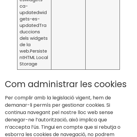
ca-
updatedwid
gets-es-
updatedTra
duccions
dels widgets
de la
web.Persiste
ntHTML Local
Storage
Com administrar les cookies
Per complir amb la legislació vigent, hem de
demanar-li permís per gestionar cookies. Si
continua navegant pel nostre lloc web sense
denegar-ne l’autorització, això implica que
n’accepta l’ús. Tingui en compte que si rebutja o
esborra les cookies de navegació, no podrem