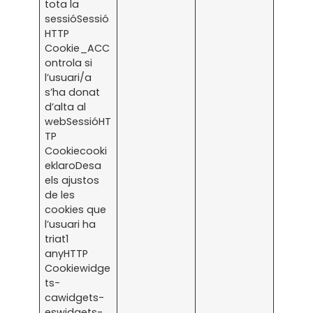
tota la
sessióSessió
HTTP
Cookie_ACC
ontrola si
l’usuari/a
s’ha donat
d’alta al
webSessióHT
TP
Cookiecooki
eklaroDesa
els ajustos
de les
cookies que
l’usuari ha
triat1
anyHTTP
Cookiewidge
ts-
cawidgets-
eswidgets-