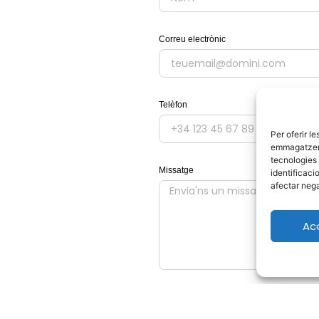
Correu electrònic
Telèfon
Per oferir l
emmagatzemar
tecnologies
Missatge
identificaci
afectar nega
Ac
He llegit i accepto la
política