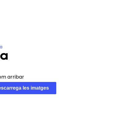
cció
Actualitat
CA
ca
ca
om arribar
scarrega les imatges