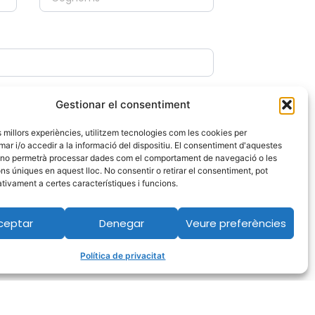
Gestionar el consentiment
es millors experiències, utilitzem tecnologies com les cookies per
 i/o accedir a la informació del dispositiu. El consentiment d'aquestes
 no permetrà processar dades com el comportament de navegació o les
ons úniques en aquest lloc. No consentir o retirar el consentiment, pot
tivament a certes característiques i funcions.
ceptar
Denegar
Veure preferències
Política de privacitat
 de privacitat