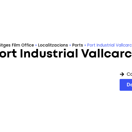
Localitzacions
Rodar a Sitges
Filmoteca
Eco-produ
itges Film Office
»
Localitzacions
»
Ports
»
Port Industrial Vallcar
ort Industrial Vallcar
C
De